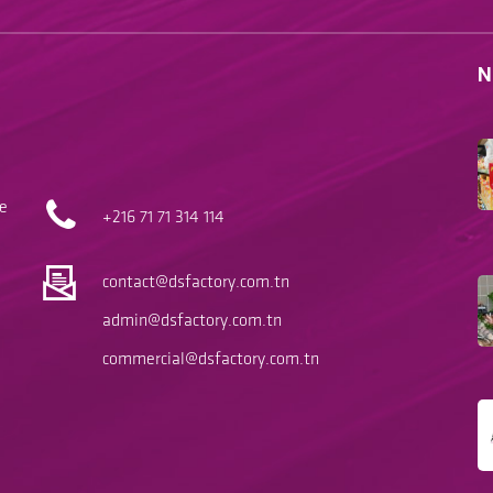
N
le
+216 71
71 314 114
contact@dsfactory.com.tn
admin@dsfactory.com.tn
commercial@dsfactory.com.tn