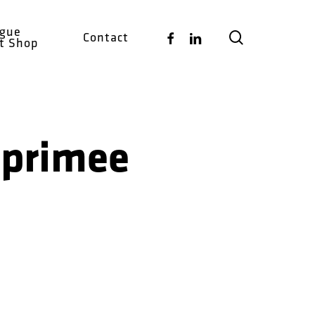
ogue
search
Facebook
Linkedin
Contact
ct Shop
mprimee