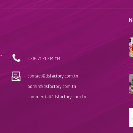
N
le
+216 71
71 314 114
contact@dsfactory.com.tn
admin@dsfactory.com.tn
commercial@dsfactory.com.tn