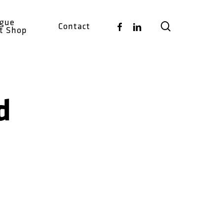
ogue
search
Facebook
Linkedin
Contact
ct Shop
d