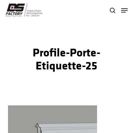
Skip
Menu
search
to
Close
main
Menu
content
Profile-Porte-
Etiquette-25