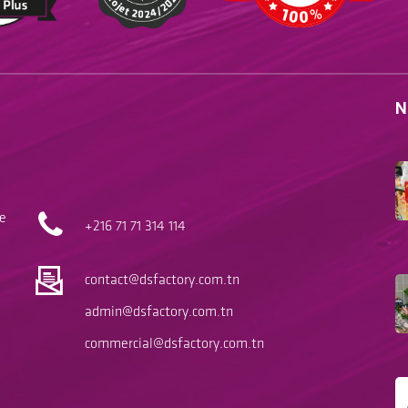
N
le
+216 71
71 314 114
contact@dsfactory.com.tn
admin@dsfactory.com.tn
commercial@dsfactory.com.tn