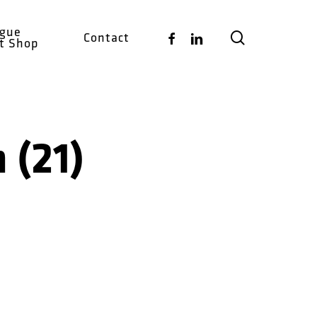
ogue
search
Facebook
Linkedin
Contact
ct Shop
 (21)