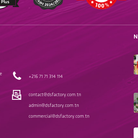
N
le
+216 71
71 314 114
contact@dsfactory.com.tn
admin@dsfactory.com.tn
commercial@dsfactory.com.tn