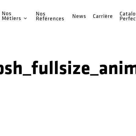
Nos
Nos
Catal
News
Carrière
Métiers
Références
Perfe
sh_fullsize_anim