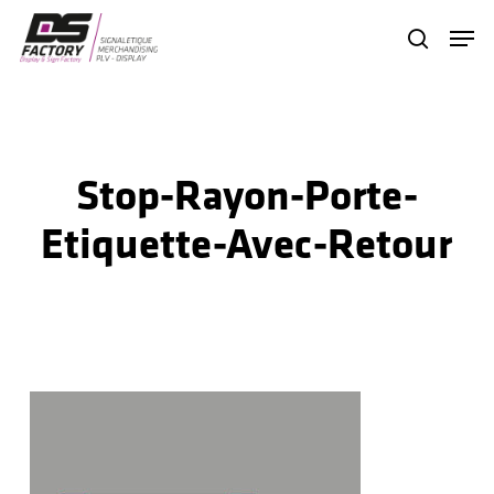
Skip
Menu
search
to
Close
main
Menu
content
Stop-Rayon-Porte-
Etiquette-Avec-Retour