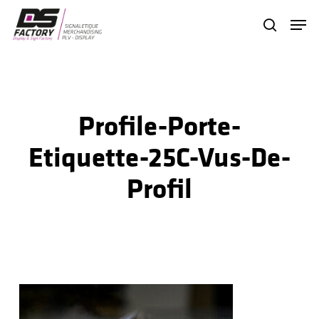
Skip
Menu
search
to
Close
main
Menu
content
Profile-Porte-
Etiquette-25C-Vus-De-
Profil