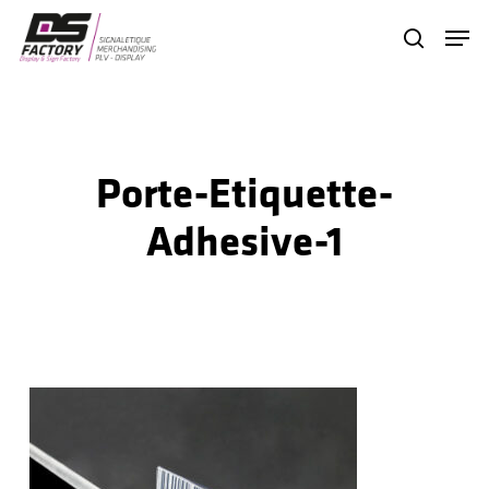
Skip
Menu
search
to
Close
main
Menu
content
Porte-Etiquette-
Adhesive-1