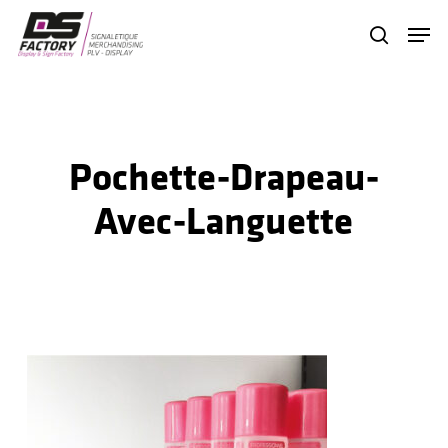
Skip
Menu
search
to
Close
main
Menu
content
Pochette-Drapeau-
Avec-Languette