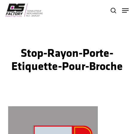
Skip
Menu
search
to
Close
main
Menu
content
Stop-Rayon-Porte-
Etiquette-Pour-Broche