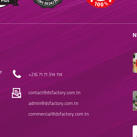
N
le
+216 71
71 314 114
contact@dsfactory.com.tn
admin@dsfactory.com.tn
commercial@dsfactory.com.tn