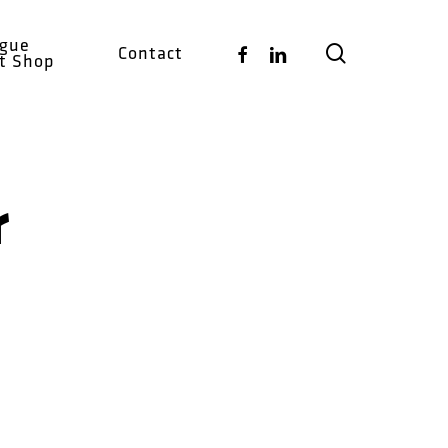
ogue
search
Facebook
Linkedin
Contact
ct Shop
r