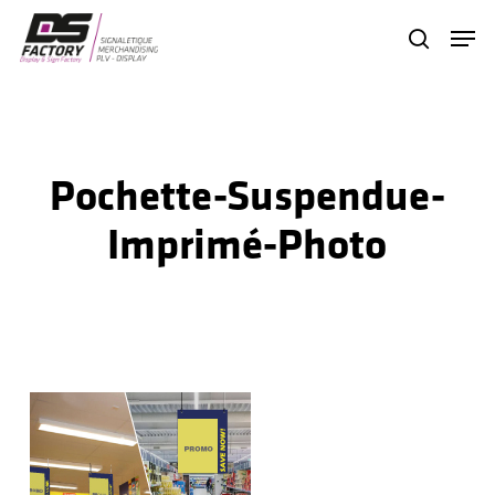
Skip
Menu
search
to
Close
main
Menu
content
Pochette-Suspendue-
Imprimé-Photo