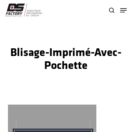
Skip
Menu
search
to
Close
main
Menu
content
Blisage-Imprimé-Avec-
Pochette