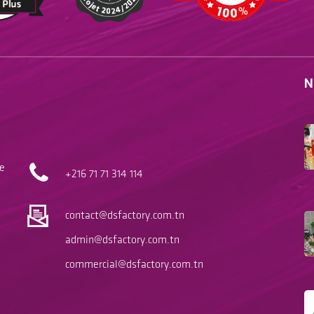
N
le
+216 71
71 314 114
contact@dsfactory.com.tn
admin@dsfactory.com.tn
commercial@dsfactory.com.tn