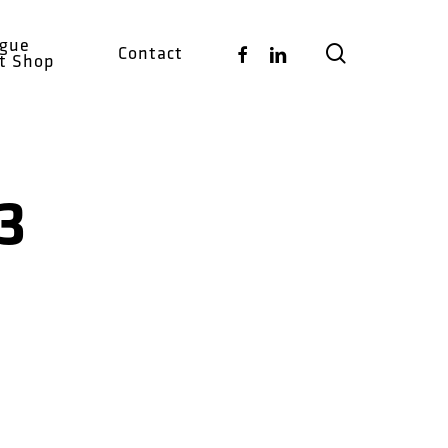
ogue
search
Facebook
Linkedin
Contact
ct Shop
3