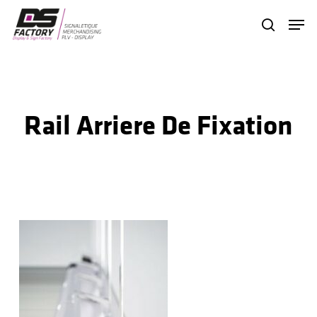
Skip
Menu
search
to
Close
main
Menu
content
Rail Arriere De Fixation