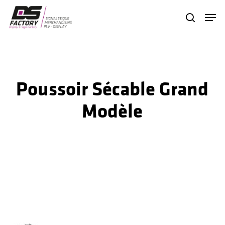
Skip
Menu
search
to
Close
main
Menu
content
Poussoir Sécable Grand
Modèle