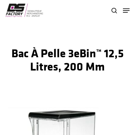
Skip
Menu
search
to
Close
main
Menu
content
Bac À Pelle 3eBin™ 12,5
Litres, 200 Mm