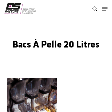
Skip
Menu
search
to
Close
main
Menu
content
Bacs À Pelle 20 Litres