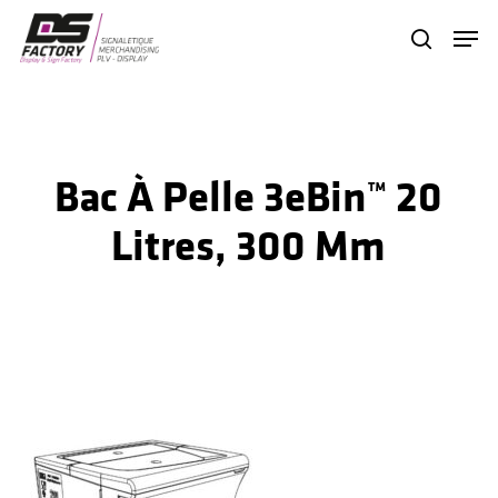
Skip
Menu
search
to
Close
main
Menu
content
Bac À Pelle 3eBin™ 20
Litres, 300 Mm