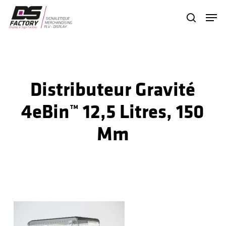
Skip
Menu
search
to
Close
main
Menu
content
Distributeur Gravité
4eBin™ 12,5 Litres, 150
Mm