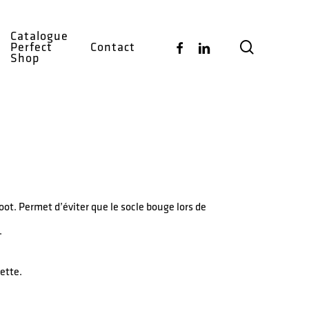
Catalogue
search
Facebook
Linkedin
Perfect
Contact
Shop
oot. Permet d’éviter que le socle bouge lors de
.
lette.