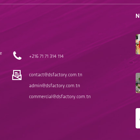
N
le
+216 71
71 314 114
contact@dsfactory.com.tn
admin@dsfactory.com.tn
commercial@dsfactory.com.tn